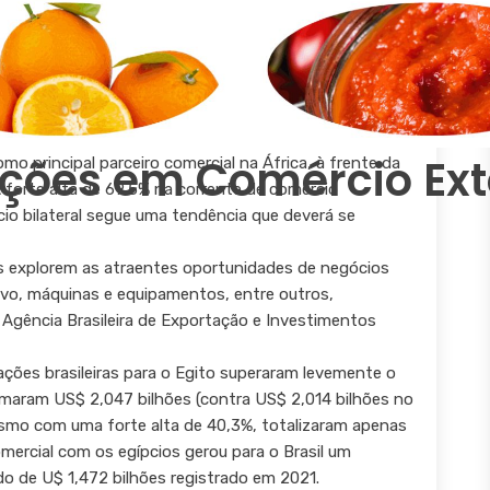
 aumento do comércio
de 2022
10/11/2022 17:15:13
9% e as importações registrando uma alta de 40,3% de
ções em Comércio Ext
mo principal parceiro comercial na África, à frente da
 forte alta de 69,5% na corrente de comércio
io bilateral segue uma tendência que deverá se
as explorem as atraentes oportunidades de negócios
vo, máquinas e equipamentos, entre outros,
la Agência Brasileira de Exportação e Investimentos
ções brasileiras para o Egito superaram levemente o
maram US$ 2,047 bilhões (contra US$ 2,014 bilhões no
smo com uma forte alta de 40,3%, totalizaram apenas
mercial com os egípcios gerou para o Brasil um
do de U$ 1,472 bilhões registrado em 2021.