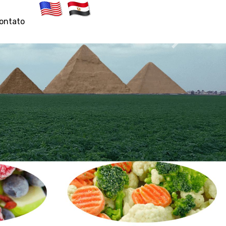
ontato
Artigos Recentes
as exportações de
alimentos do egito
aumentam na última
semana de maio
05/06/2024 09:56:48
brasileiros
participaram da
food áfrica com
carne e café