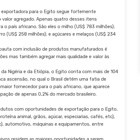
 exportadora para o Egito segue fortemente
 valor agregado. Apenas quatro desses itens
 o país africano. São eles o milho (US$ 783 milhões);
erro (US$ 258 milhões); e açúcares e melaços (US$ 234
da pauta com inclusão de produtos manufaturados é
ções mas também agregar mais qualidade e valor às
 da Nigéria e da Etiópia, o Egito conta com mais de 104
ca ascensão, no qual o Brasil detém uma fatia de
aior fornecedor para o país africano, que aparece
ipação de apenas 0,2% do mercado brasileiro.
rodutos com oportunidades de exportação para o Egito,
teína animal, grãos, açúcar, especiarias, cafés, etc),
), automotivo, máquinas e equipamentos, entre
 vivos residem as maiores oportunidades a serem