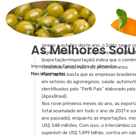
oportunidades de
bilateral
por equipe comex do brasil - 8 de novembro 
Brasília – Com as exportações crescendo 78,
As Melhores Solu
janeiro a outubro deste ano, o Egito segue co
Nigéria, durante anos ocupou essa posição. A
(exportação+importação) indica que o comérc
Importações e Exportações de alimentos
consolidar ainda mais nos próximos anos.
Mais informações
Para tanto, basta que as empresas brasileir
em setores do agronegócio, saúde, automoti
identificados pelo “Perfil País” elaborado pe
(ApexBrasil).
Nos nove primeiros meses do ano, as exporta
total acumulado em todo o ano de 2021 e so
ano passado), enquanto as importações, me
US$ 548 milhões. Com isso, o intercâmbio co
superávit de US$ 1,499 bilhão, contra um sal