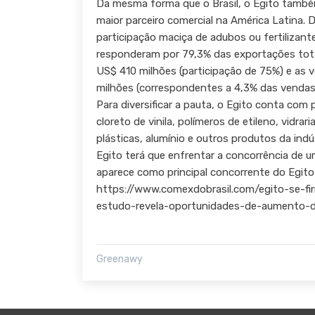
Da mesma forma que o Brasil, o Egito também
maior parceiro comercial na América Latina. 
participação maciça de adubos ou fertilizant
responderam por 79,3% das exportações tota
US$ 410 milhões (participação de 75%) e as v
milhões (correspondentes a 4,3% das vendas t
Para diversificar a pauta, o Egito conta com
cloreto de vinila, polímeros de etileno, vidrar
plásticas, alumínio e outros produtos da indú
Egito terá que enfrentar a concorrência de u
aparece como principal concorrente do Egito
https://www.comexdobrasil.com/egito-se-fi
estudo-revela-oportunidades-de-aumento-do
Greenawy