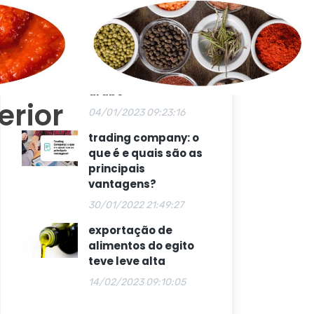
12/12/2022 11:11:42
ceias de fim de ano
puxam compra
brasileira de comida
árabe
erior
04/01/2023 09:23:16
trading company: o
que é e quais são as
principais
vantagens?
30/01/2022 21:49:27
exportação de
alimentos do egito
teve leve alta
14/02/2023 09:10:05