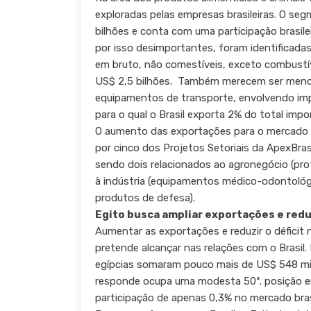
exploradas pelas empresas brasileiras. O se
bilhões e conta com uma participação brasile
por isso desimportantes, foram identificad
em bruto, não comestíveis, exceto combustí
US$ 2,5 bilhões. Também merecem ser menci
equipamentos de transporte, envolvendo im
para o qual o Brasil exporta 2% do total impo
O aumento das exportações para o mercado 
por cinco dos Projetos Setoriais da ApexBras
sendo dois relacionados ao agronegócio (prot
à indústria (equipamentos médico-odontológ
produtos de defesa).
Egito busca ampliar exportações e reduz
Aumentar as exportações e reduzir o déficit n
pretende alcançar nas relações com o Brasil
egípcias somaram pouco mais de US$ 548 milh
responde ocupa uma modesta 50ª. posição ent
participação de apenas 0,3% no mercado brasi