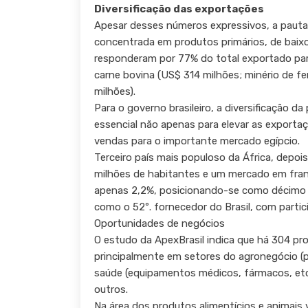
Diversificação das exportações
Apesar desses números expressivos, a pauta
concentrada em produtos primários, de baixo
responderam por 77% do total exportado para
carne bovina (US$ 314 milhões; minério de f
milhões).
Para o governo brasileiro, a diversificação 
essencial não apenas para elevar as exporta
vendas para o importante mercado egípcio.
Terceiro país mais populoso da África, depois
milhões de habitantes e um mercado em fran
apenas 2,2%, posicionando-se como décimo m
como o 52º. fornecedor do Brasil, com partic
Oportunidades de negócios
O estudo da ApexBrasil indica que há 304 p
principalmente em setores do agronegócio (pro
saúde (equipamentos médicos, fármacos, etc
outros.
Na área dos produtos alimentícios e animais