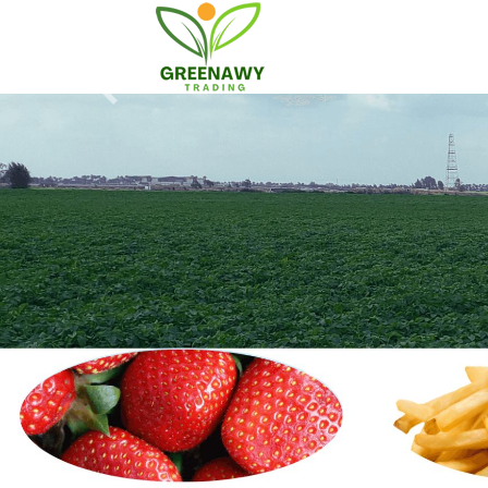
Artigos sobre Importação
Egito se firma co
o Brasil na África 