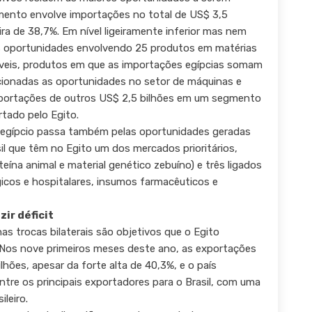
gmento envolve importações no total de US$ 3,5
ira de 38,7%. Em nível ligeiramente inferior mas nem
as oportunidades envolvendo 25 produtos em matérias
veis, produtos em que as importações egípcias somam
onadas as oportunidades no setor de máquinas e
portações de outros US$ 2,5 bilhões em um segmento
rtado pelo Egito.
egípcio passa também pelas oportunidades geradas
il que têm no Egito um dos mercados prioritários,
eína animal e material genético zebuíno) e três ligados
icos e hospitalares, insumos farmacêuticos e
ir déficit
as trocas bilaterais são objetivos que o Egito
. Nos nove primeiros meses deste ano, as exportações
ões, apesar da forte alta de 40,3%, e o país
re os principais exportadores para o Brasil, com uma
leiro.